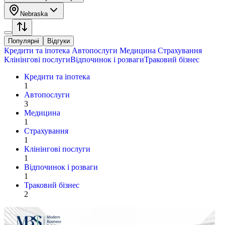
Nebraska
Популярні
Відгуки
Кредити та іпотека
Автопослуги
Медицина
Страхування
Клінінгові послуги
Відпочинок і розваги
Траковий бізнес
Кредити та іпотека
1
Автопослуги
3
Медицина
1
Страхування
1
Клінінгові послуги
1
Відпочинок і розваги
1
Траковий бізнес
2