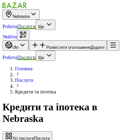
Nebraska
Робота
Послуги
Ще
Увійти
Ukr
Розмістити оголошення
Додати
Робота
Послуги
Ще
Головна
Послуги
Кредити та іпотека
Кредити та іпотека
в
Nebraska
Усі послуги
Послуги