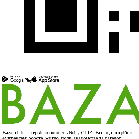
Bazar.club — сервіс оголошень №1 у США. Все, що потрібно
емігрантам: робота, житло, події, знайомства та каталог