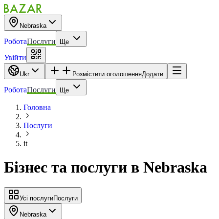
Nebraska
Робота
Послуги
Ще
Увійти
Ukr
Розмістити оголошення
Додати
Робота
Послуги
Ще
Головна
Послуги
it
Бізнес та послуги
в
Nebraska
Усі послуги
Послуги
Nebraska