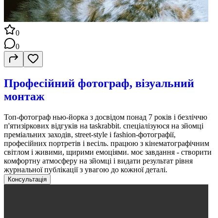
0
0
Професійний фотограф, візуальний
монтаж
Топ-фотограф нью-йорка з досвідом понад 7 років і безліччю
п'ятизіркових відгуків на taskrabbit. спеціалізуюся на зйомці
преміальних заходів, street-style і fashion-фотографії,
професійних портретів і весіль. працюю з кінематографічним
світлом і живими, щирими емоціями. моє завдання - створити
комфортну атмосферу на зйомці і видати результат рівня
журнальної публікації з увагою до кожної деталі.
Консультація