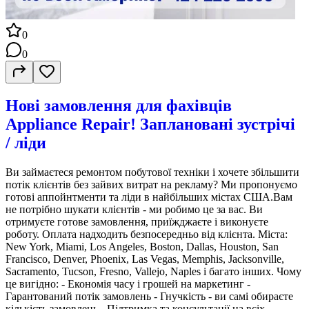
0
0
Нові замовлення для фахівців
Appliance Repair! Заплановані зустрічі
/ ліди
Ви займаєтеся ремонтом побутової техніки і хочете збільшити
потік клієнтів без зайвих витрат на рекламу? Ми пропонуємо
готові аппойнтменти та ліди в найбільших містах США.Вам
не потрібно шукати клієнтів - ми робимо це за вас. Ви
отримуєте готове замовлення, приїжджаєте і виконуєте
роботу. Оплата надходить безпосередньо від клієнта. Міста:
New York, Miami, Los Angeles, Boston, Dallas, Houston, San
Francisco, Denver, Phoenix, Las Vegas, Memphis, Jacksonville,
Sacramento, Tucson, Fresno, Vallejo, Naples і багато інших. Чому
це вигідно: - Економія часу і грошей на маркетинг -
Гарантований потік замовлень - Гнучкість - ви самі обираєте
кількість замовлень - Підтримка та консультації на всіх