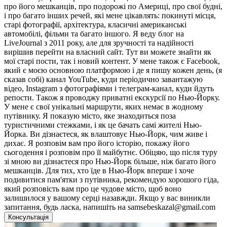
про його мешканців, про подорожі по Америці, про свої будні,
і про багато інших речей, які мене цікавлять: покинуті місця,
старі фотографії, архітектура, класичні американські
автомобілі, фільми та багато іншого. Я веду блог на
LiveJournal з 2011 року, але для зручності та надійності
вирішив перейти на власний сайт. Тут ви можете знайти як
мої старі пости, так і новий контент. У мене також є Facebook,
який є моєю основною платформою і де я пишу кожен день, (я
сказав собі) канал YouTube, куди періодично завантажую
відео, Instagram з фотографіями і телеграм-канал, куди йдуть
репости. Також я проводжу приватні екскурсії по Нью-Йорку.
У мене є свої унікальні маршрути, яких немає в жодному
путівнику. Я показую місто, яке знаходиться поза
туристичними стежками, і як це бачать самі жителі Нью-
Йорка. Ви дізнаєтеся, як влаштовує Нью-Йорк, чим живе і
дихає. Я розповім вам про його історію, покажу його
сьогодення і розповім про її майбутнє. Обіцяю, що після туру
зі мною ви дізнаєтеся про Нью-Йорк більше, ніж багато його
мешканців. Для тих, хто їде в Нью-Йорк вперше і хоче
подивитися пам'ятки з путівника, рекомендую хорошого гіда,
який розповість вам про це чудове місто, щоб воно
залишилося у вашому серці назавжди. Якщо у вас виникли
запитання, будь ласка, напишіть на
samsebeskazal@gmail.com
Консультація