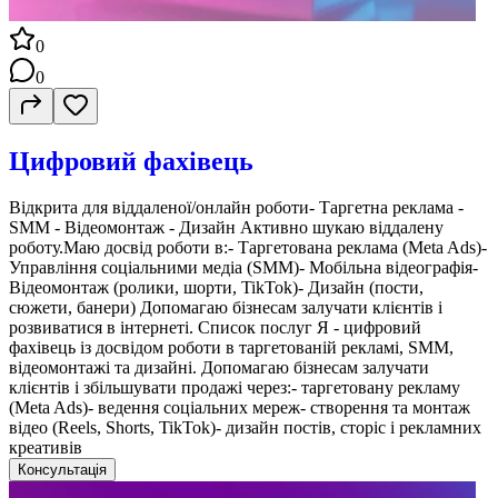
0
0
Цифровий фахівець
Відкрита для віддаленої/онлайн роботи- Таргетна реклама -
SMM - Відеомонтаж - Дизайн Активно шукаю віддалену
роботу.Маю досвід роботи в:- Таргетована реклама (Meta Ads)-
Управління соціальними медіа (SMM)- Мобільна відеографія-
Відеомонтаж (ролики, шорти, TikTok)- Дизайн (пости,
сюжети, банери) Допомагаю бізнесам залучати клієнтів і
розвиватися в інтернеті. Список послуг Я - цифровий
фахівець із досвідом роботи в таргетованій рекламі, SMM,
відеомонтажі та дизайні. Допомагаю бізнесам залучати
клієнтів і збільшувати продажі через:- таргетовану рекламу
(Meta Ads)- ведення соціальних мереж- створення та монтаж
відео (Reels, Shorts, TikTok)- дизайн постів, сторіс і рекламних
креативів
Консультація