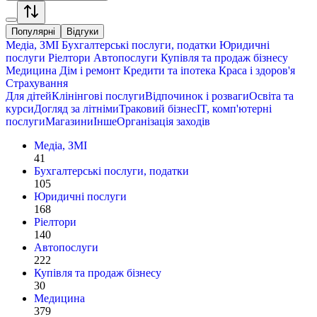
Популярні
Відгуки
Медіа, ЗМІ
Бухгалтерські послуги, податки
Юридичні
послуги
Ріелтори
Автопослуги
Купівля та продаж бізнесу
Медицина
Дім і ремонт
Кредити та іпотека
Краса і здоров'я
Страхування
Для дітей
Клінінгові послуги
Відпочинок і розваги
Освіта та
курси
Догляд за літніми
Траковий бізнес
IT, комп'ютерні
послуги
Магазини
Інше
Організація заходів
Медіа, ЗМІ
41
Бухгалтерські послуги, податки
105
Юридичні послуги
168
Ріелтори
140
Автопослуги
222
Купівля та продаж бізнесу
30
Медицина
379