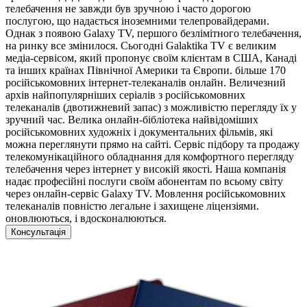
телебачення не завжди був зручною і часто дорогою
послугою, що надається іноземними телепровайдерами.
Однак з появою Galaxy TV, першого безлімітного телебачення,
на ринку все змінилося. Сьогодні Galaktika TV є великим
медіа-сервісом, який пропонує своїм клієнтам в США, Канаді
та інших країнах Північної Америки та Європи. більше 170
російськомовних інтернет-телеканалів онлайн. Величезний
архів найпопулярніших серіалів з російськомовних
телеканалів (двотижневий запас) з можливістю перегляду їх у
зручний час. Велика онлайн-бібліотека найвідоміших
російськомовних художніх і документальних фільмів, які
можна переглянути прямо на сайті. Сервіс підбору та продажу
телекомунікаційного обладнання для комфортного перегляду
телебачення через інтернет у високій якості. Наша компанія
надає професійні послуги своїм абонентам по всьому світу
через онлайн-сервіс Galaxy TV. Мовлення російськомовних
телеканалів повністю легальне і захищене ліцензіями.
оновлюються, і вдосконалюються.
Консультація