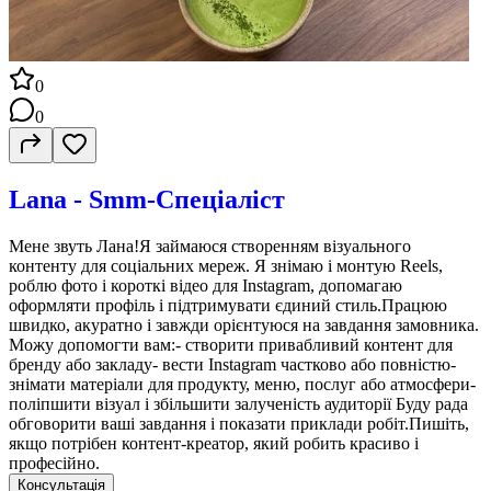
0
0
Lana - Smm-Спеціаліст
Мене звуть Лана!Я займаюся створенням візуального
контенту для соціальних мереж. Я знімаю і монтую Reels,
роблю фото і короткі відео для Instagram, допомагаю
оформляти профіль і підтримувати єдиний стиль.Працюю
швидко, акуратно і завжди орієнтуюся на завдання замовника.
Можу допомогти вам:- створити привабливий контент для
бренду або закладу- вести Instagram частково або повністю-
знімати матеріали для продукту, меню, послуг або атмосфери-
поліпшити візуал і збільшити залученість аудиторії Буду рада
обговорити ваші завдання і показати приклади робіт.Пишіть,
якщо потрібен контент-креатор, який робить красиво і
професійно.
Консультація