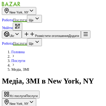
New York, NY
Робота
Послуги
Ще
Увійти
Ukr
Розмістити оголошення
Додати
Робота
Послуги
Ще
Головна
Послуги
Медіа, ЗМІ
Медіа, ЗМІ
в
New York, NY
Усі послуги
Послуги
New York, NY