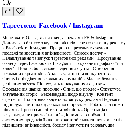
0
Таргетолог Facebook / Instagram
Мене звати Ольга, я - фахівець з реклами FB & Instagram
Допомагаю бізнесу залучати клієнтів через ефективну рекламу
в Facebook та Instagram. Працюю на результат - заявки,
продажі та зростання впізнаваності. Список послуг -
Налаштування та запуск таргетованої реклами - Просування
бізнесу через Facebook та Instagram - Пакування профілю "під
ключ" - Повне або часткове ведення акаунта - Створення
рекламних креативів - Аналіз аудиторії та конкурентів -
Оптимізація діючих рекламних кампаній - Масштабування
успішних зв'язок Що входить в пакування акаунта: -
Оформлення шапки профілю - Опис, що продає - Структура
актуальних сторіс - Рекомендації щодо візуалу - Контент-
стратегія - Підготовка акаунта до запуску реклами Переваги -
Індивідуальний підхід до кожного проєкту - Робота з різними
нішами - Прозора аналітика та звітність - Орієнтація на
результат, а не просто "кліки" - Допомога в побудові
системних продажівЯкщо ви хочете збільшити потік клієнтів,
підвищити впізнаваність бренду і запустити рекламу, яка