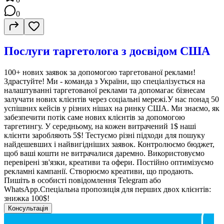
0
Послуги таргетолога з досвідом США
100+ нових заявок за допомогою таргетованої реклами!
Здрастуйте! Ми - команда з України, що спеціалізується на
налаштуванні таргетованої реклами та допомагає бізнесам
залучати нових клієнтів через соціальні мережі.У нас понад 50
успішних кейсів у різних нішах на ринку США. Ми знаємо, як
забезпечити потік саме нових клієнтів за допомогою
таргетингу. У середньому, на кожен витрачений 1$ наші
клієнти заробляють 5$! Тестуємо різні підходи для пошуку
найдешевших і найвигідніших заявок. Контролюємо бюджет,
щоб ваші кошти не витрачалися даремно. Використовуємо
перевірені зв'язки, креативи та офери. Постійно оптимізуємо
рекламні кампанії. Створюємо креативи, що продають.
Пишіть в особисті повідомлення Telegram або
WhatsApp.Спеціальна пропозиція для перших двох клієнтів:
знижка 100$!
Консультація