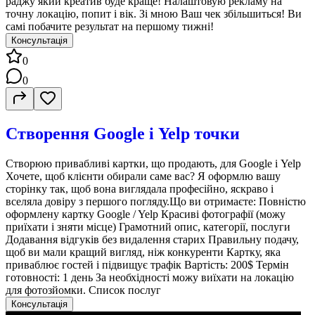
раджу який креатив буде краще! Налаштовую рекламу на
точну локацію, попит і вік. Зі мною Ваш чек збільшиться! Ви
самі побачите результат на першому тижні!
Консультація
0
0
Створення Google і Yelp точки
Створюю привабливі картки, що продають, для Google і Yelp
Хочете, щоб клієнти обирали саме вас? Я оформлю вашу
сторінку так, щоб вона виглядала професійно, яскраво і
вселяла довіру з першого погляду.Що ви отримаєте: Повністю
оформлену картку Google / Yelp Красиві фотографії (можу
приїхати і зняти місце) Грамотний опис, категорії, послуги
Додавання відгуків без видалення старих Правильну подачу,
щоб ви мали кращий вигляд, ніж конкуренти Картку, яка
приваблює гостей і підвищує трафік Вартість: 200$ Термін
готовності: 1 день За необхідності можу виїхати на локацію
для фотозйомки. Список послуг
Консультація