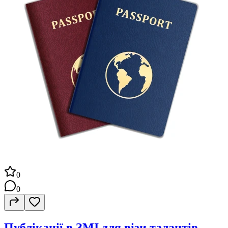
0
0
Публікації в ЗМІ для візи талантів -