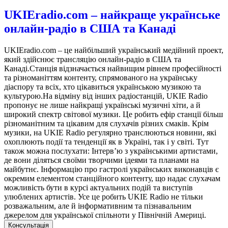
UKIEradio.com – найкраще українське
онлайн-радіо в США та Канаді
UKIEradio.com – це найбільший український медійний проект,
який здійснює трансляцію онлайн-радіо в США та
Канаді.Станція відзначається найвищим рівнем професійності
та різноманіттям контенту, спрямованого на українську
діаспору та всіх, хто цікавиться українською музикою та
культурою.На відміну від інших радіостанцій, UKIE Radio
пропонує не лише найкращі українські музичні хіти, а й
широкий спектр світової музики. Це робить ефір станції більш
різноманітним та цікавим для слухачів різних смаків. Крім
музики, на UKIE Radio регулярно транслюються новини, які
охоплюють події та тенденції як в Україні, так і у світі. Тут
також можна послухати: Інтерв’ю з українськими артистами,
де вони діляться своїми творчими ідеями та планами на
майбутнє. Інформацію про гастролі українських виконавців є
окремим елементом станційного контенту, що надає слухачам
можливість бути в курсі актуальних подій та виступів
улюблених артистів. Усе це робить UKIE Radio не тільки
розважальним, але й інформативним та пізнавальним
джерелом для української спільноти у Північній Америці.
Консультація