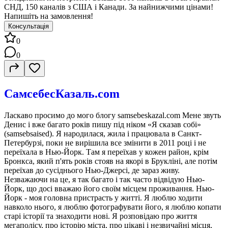
СНД, 150 каналів з США і Канади. За найнижчими цінами!
Напишіть на замовлення!
Консультація
0
0
СамсебесКазаль.com
Ласкаво просимо до мого блогу samsebeskazal.com Мене звуть
Денис і вже багато років пишу під ніком «Я сказав собі»
(samsebsaised). Я народилася, жила і працювала в Санкт-
Петербурзі, поки не вирішила все змінити в 2011 році і не
переїхала в Нью-Йорк. Там я переїхав у кожен район, крім
Бронкса, який п'ять років стояв на якорі в Брукліні, але потім
переїхав до сусіднього Нью-Джерсі, де зараз живу.
Незважаючи на це, я так багато і так часто відвідую Нью-
Йорк, що досі вважаю його своїм місцем проживання. Нью-
Йорк - моя головна пристрасть у житті. Я люблю ходити
навколо нього, я люблю фотографувати його, я люблю копати
старі історії та знаходити нові. Я розповідаю про життя
мегаполісу, про історію міста, про цікаві і незвичайні місця,