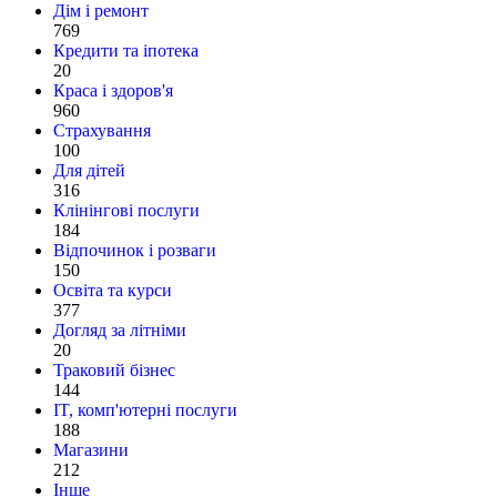
Дім і ремонт
769
Кредити та іпотека
20
Краса і здоров'я
960
Страхування
100
Для дітей
316
Клінінгові послуги
184
Відпочинок і розваги
150
Освіта та курси
377
Догляд за літніми
20
Траковий бізнес
144
IT, комп'ютерні послуги
188
Магазини
212
Інше