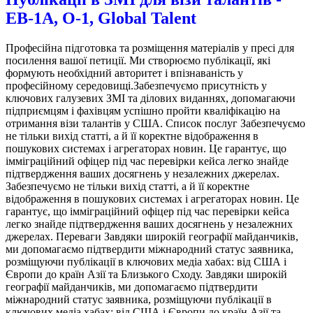
EB-1A, O-1, Global Talent
Професійна підготовка та розміщення матеріалів у пресі для
посилення вашої петиції. Ми створюємо публікації, які
формують необхідний авторитет і впізнаваність у
професійному середовищі.Забезпечуємо присутність у
ключових галузевих ЗМІ та ділових виданнях, допомагаючи
підприємцям і фахівцям успішно пройти кваліфікацію на
отримання візи талантів у США. Список послуг Забезпечуємо
не тільки вихід статті, а й її коректне відображення в
пошукових системах і агрегаторах новин. Це гарантує, що
імміграційний офіцер під час перевірки кейса легко знайде
підтвердження ваших досягнень у незалежних джерелах.
Забезпечуємо не тільки вихід статті, а й її коректне
відображення в пошукових системах і агрегаторах новин. Це
гарантує, що імміграційний офіцер під час перевірки кейса
легко знайде підтвердження ваших досягнень у незалежних
джерелах. Переваги Завдяки широкій географії майданчиків,
ми допомагаємо підтвердити міжнародний статус заявника,
розміщуючи публікації в ключових медіа хабах: від США і
Європи до країн Азії та Близького Сходу. Завдяки широкій
географії майданчиків, ми допомагаємо підтвердити
міжнародний статус заявника, розміщуючи публікації в
ключових медіа хабах: від США і Європи до країн Азії та