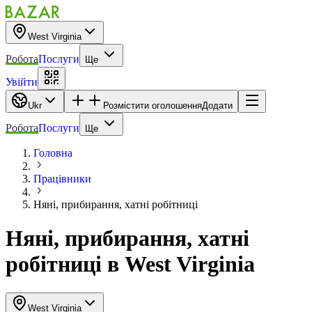
West Virginia
Робота
Послуги
Ще
Увійти
Ukr
Розмістити оголошення
Додати
Робота
Послуги
Ще
Головна
Працівники
Няні, прибирання, хатні робітниці
Няні, прибирання, хатні
робітниці
в
West Virginia
West Virginia