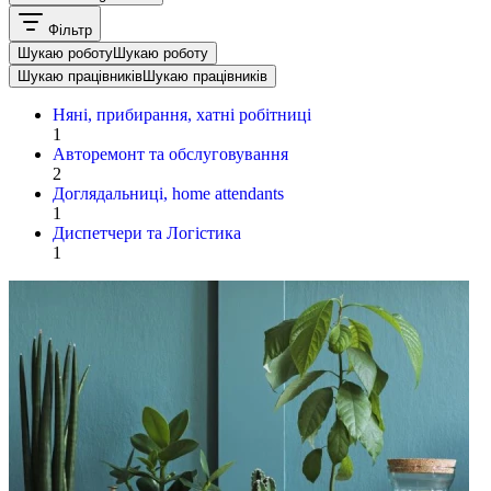
Фільтр
Шукаю роботу
Шукаю роботу
Шукаю працівників
Шукаю працівників
Няні, прибирання, хатні робітниці
1
Авторемонт та обслуговування
2
Доглядальниці, home attendants
1
Диспетчери та Логістика
1