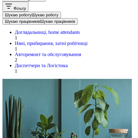
Фільтр
Шукаю роботу
Шукаю роботу
Шукаю працівників
Шукаю працівників
Доглядальниці, home attendants
1
Няні, прибирання, хатні робітниці
1
Авторемонт та обслуговування
2
Диспетчери та Логістика
1