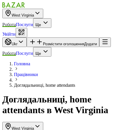
West Virginia
Робота
Послуги
Ще
Увійти
Ukr
Розмістити оголошення
Додати
Робота
Послуги
Ще
Головна
Працівники
Доглядальниці, home attendants
Доглядальниці, home
attendants
в
West Virginia
West Virginia