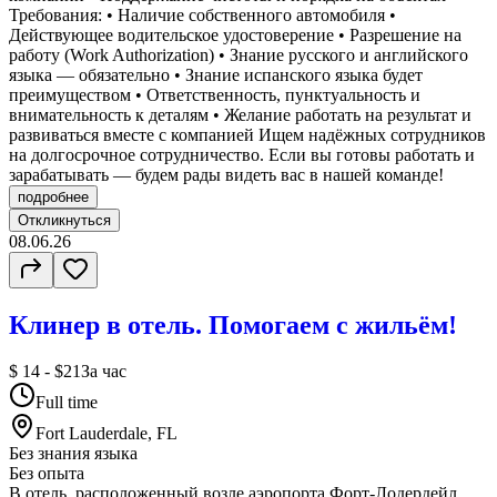
Требования: • Наличие собственного автомобиля •
Действующее водительское удостоверение • Разрешение на
работу (Work Authorization) • Знание русского и английского
языка — обязательно • Знание испанского языка будет
преимуществом • Ответственность, пунктуальность и
внимательность к деталям • Желание работать на результат и
развиваться вместе с компанией Ищем надёжных сотрудников
на долгосрочное сотрудничество. Если вы готовы работать и
зарабатывать — будем рады видеть вас в нашей команде!
подробнее
Откликнуться
08.06.26
Клинер в отель. Помогаем с жильём!
$ 14 - $21
За час
Full time
Fort Lauderdale, FL
Без знания языка
Без опыта
В отель, расположенный возле аэропорта Форт-Лодердейл,