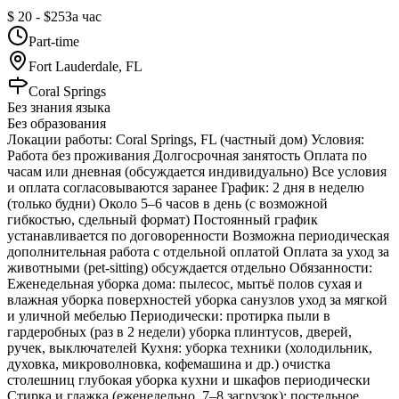
$ 20 - $25
За час
Part-time
Fort Lauderdale, FL
Coral Springs
Без знания языка
Без образования
Локации работы: Coral Springs, FL (частный дом) Условия:
Работа без проживания Долгосрочная занятость Оплата по
часам или дневная (обсуждается индивидуально) Все условия
и оплата согласовываются заранее График: 2 дня в неделю
(только будни) Около 5–6 часов в день (с возможной
гибкостью, сдельный формат) Постоянный график
устанавливается по договоренности Возможна периодическая
дополнительная работа с отдельной оплатой Оплата за уход за
животными (pet-sitting) обсуждается отдельно Обязанности:
Еженедельная уборка дома: пылесос, мытьё полов сухая и
влажная уборка поверхностей уборка санузлов уход за мягкой
и уличной мебелью Периодически: протирка пыли в
гардеробных (раз в 2 недели) уборка плинтусов, дверей,
ручек, выключателей Кухня: уборка техники (холодильник,
духовка, микроволновка, кофемашина и др.) очистка
столешниц глубокая уборка кухни и шкафов периодически
Стирка и глажка (еженедельно, 7–8 загрузок): постельное