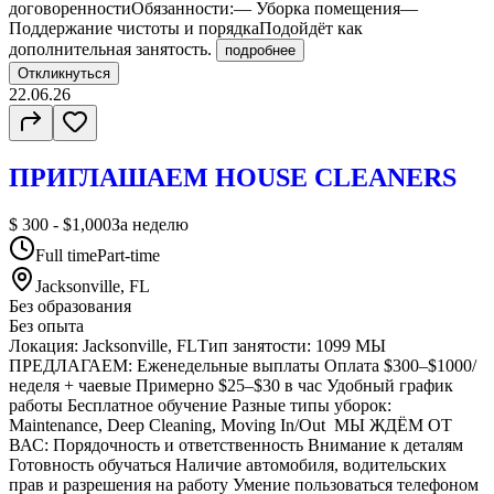
договоренностиОбязанности:— Уборка помещения—
Поддержание чистоты и порядкаПодойдёт как
дополнительная занятость.
подробнее
Откликнуться
22.06.26
ПРИГЛАШАЕМ HOUSE CLEANERS
$ 300 - $1,000
За неделю
Full time
Part-time
Jacksonville, FL
Без образования
Без опыта
Локация: Jacksonville, FLТип занятости: 1099 МЫ
ПРЕДЛАГАЕМ: ⁠Еженедельные выплаты ⁠Оплата $300–$1000/
неделя + чаевые ⁠Примерно $25–$30 в час ⁠Удобный график
работы ⁠Бесплатное обучение Разные типы уборок:
Maintenance, Deep Cleaning, Moving In/Out МЫ ЖДЁМ ОТ
ВАС: ⁠Порядочность и ответственность ⁠Внимание к деталям
⁠Готовность обучаться ⁠Наличие автомобиля, водительских
прав и разрешения на работу Умение пользоваться телефоном