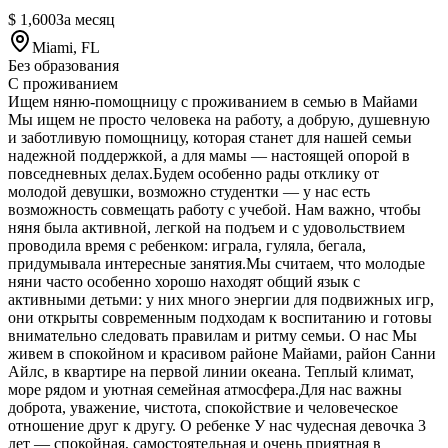
$ 1,600
За месяц
Miami, FL
Без образования
С проживанием
Ищем няню-помощницу с проживанием в семью в Майами
Мы ищем не просто человека на работу, а добрую, душевную
и заботливую помощницу, которая станет для нашей семьи
надежной поддержкой, а для мамы — настоящей опорой в
повседневных делах.Будем особенно рады отклику от
молодой девушки, возможно студентки — у нас есть
возможность совмещать работу с учебой. Нам важно, чтобы
няня была активной, легкой на подъем и с удовольствием
проводила время с ребенком: играла, гуляла, бегала,
придумывала интересные занятия.Мы считаем, что молодые
няни часто особенно хорошо находят общий язык с
активными детьми: у них много энергии для подвижных игр,
они открыты современным подходам к воспитанию и готовы
внимательно следовать правилам и ритму семьи. О нас Мы
живем в спокойном и красивом районе Майами, район Санни
Айлс, в квартире на первой линии океана. Теплый климат,
море рядом и уютная семейная атмосфера.Для нас важны
доброта, уважение, чистота, спокойствие и человеческое
отношение друг к другу. О ребенке У нас чудесная девочка 3
лет — спокойная, самостоятельная и очень приятная в