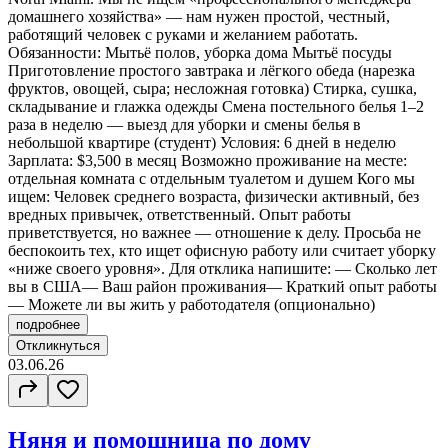
домашнего хозяйства» — нам нужен простой, честный,
работящий человек с руками и желанием работать.
Обязанности: Мытьё полов, уборка дома Мытьё посуды
Приготовление простого завтрака и лёгкого обеда (нарезка
фруктов, овощей, сыра; несложная готовка) Стирка, сушка,
складывание и глажка одежды Смена постельного белья 1–2
раза в неделю — выезд для уборки и смены белья в
небольшой квартире (студент) Условия: 6 дней в неделю
Зарплата: $3,500 в месяц Возможно проживание на месте:
отдельная комната с отдельным туалетом и душем Кого мы
ищем: Человек среднего возраста, физически активный, без
вредных привычек, ответственный. Опыт работы
приветствуется, но важнее — отношение к делу. Просьба не
беспокоить тех, кто ищет офисную работу или считает уборку
«ниже своего уровня». Для отклика напишите: — Сколько лет
вы в США— Ваш район проживания— Краткий опыт работы
— Можете ли вы жить у работодателя (опционально)
подробнее
Откликнуться
03.06.26
Няня и помощница по дому