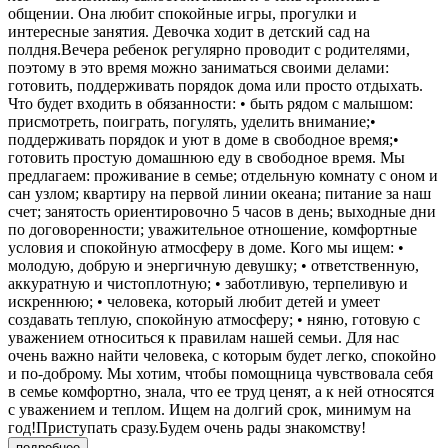
общении. Она любит спокойные игры, прогулки и
интересные занятия. Девочка ходит в детский сад на
полдня.Вечера ребенок регулярно проводит с родителями,
поэтому в это время можно заниматься своими делами:
готовить, поддерживать порядок дома или просто отдыхать.
Что будет входить в обязанности: • быть рядом с малышом:
присмотреть, поиграть, погулять, уделить внимание;•
поддерживать порядок и уют в доме в свободное время;•
готовить простую домашнюю еду в свободное время. Мы
предлагаем: проживание в семье; отдельную комнату с оном и
сан узлом; квартиру на первой линии океана; питание за наш
счет; занятость ориентировочно 5 часов в день; выходные дни
по договоренности; уважительное отношение, комфортные
условия и спокойную атмосферу в доме. Кого мы ищем: •
молодую, добрую и энергичную девушку; • ответственную,
аккуратную и чистоплотную; • заботливую, терпеливую и
искреннюю; • человека, который любит детей и умеет
создавать теплую, спокойную атмосферу; • няню, готовую с
уважением относиться к правилам нашей семьи. Для нас
очень важно найти человека, с которым будет легко, спокойно
и по-доброму. Мы хотим, чтобы помощница чувствовала себя
в семье комфортно, знала, что ее труд ценят, а к ней относятся
с уважением и теплом. Ищем на долгий срок, минимум на
год!Приступать сразу.Будем очень рады знакомству!
подробнее