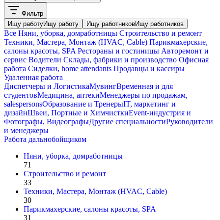
Фильтр
Ищу работу
Ищу работу
Ищу работников
Ищу работников
Все
Няни, уборка, домработницы
Строительство и ремонт
Техники, Мастера, Монтаж (HVAC, Cable)
Парикмахерские,
салоны красоты, SPA
Рестораны и гостиницы
Авторемонт и
cервис
Водители
Склады, фабрики и производство
Офисная
работа
Сиделки, home attendants
Продавцы и кассиры
Удаленная работа
Диспетчеры и Логистика
Мувинг
Временная и для
студентов
Медицина, аптеки
Менеджеры по продажам,
salespersons
Образование и Тренеры
IT, маркетинг и
дизайн
Швеи, Портные и Химчистки
Event-индустрия и
Фотографы, Видеографы
Другие специальности
Руководители
и менеджеры
Работа дальнобойщиком
Няни, уборка, домработницы
71
Строительство и ремонт
33
Техники, Мастера, Монтаж (HVAC, Cable)
30
Парикмахерские, салоны красоты, SPA
31