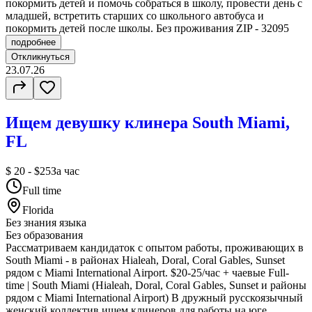
покормить детей и помочь собраться в школу, провести день с
младшей, встретить старших со школьного автобуса и
покормить детей после школы. Без проживания ZIP - 32095
подробнее
Откликнуться
23.07.26
Ищем девушку клинера South Miami,
FL
$ 20 - $25
За час
Full time
Florida
Без знания языка
Без образования
Рассматриваем кандидаток с опытом работы, проживающих в
South Miami - в районах Hialeah, Doral, Coral Gables, Sunset
рядом с Miami International Airport. $20-25/час + чаевые Full-
time | South Miami (Hialeah, Doral, Coral Gables, Sunset и районы
рядом с Miami International Airport) В дружный русскоязычный
женский коллектив ищем клинеров для работы на юге