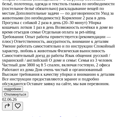
бельё, полотенца, одежда и текстиль глажка по необходимости
(постельное бельё обязательно) раскладывание вещей по
местам Дополнительные задачи — по договоренности Уход за
животными (по необходимости): Кормление 2 раза в день
Прогулка с собакой 2 раза в день (20–30 минут) Уборка
кошачьих лотков 1 раз в день Возможность ночёвки в доме во
время отъездов семьи Отдельная оплата за pet-sitting
Требования: Опыт работы приветствуется (рекомендации —
плюс) Ответственность, аккуратность, внимание к деталям
Умение работать самостоятельно и по инструкции Спокойный
характер, любовь к животным Физическая выносливость
Самостоятельный доезд до работы Язык общения: русский /
украинский / английский О доме и семье: Семья из 3 человек
Частный дом 3800 sq ft 5 спален, включая гостевую, 2 офиса
Работают из дома Дом очень чистый и организованный
Высокие требования к качеству уборки и вниманию к деталям
Все инструкции предоставляются заранее и подробно
обсуждаются Оставьте заявку на сайте, мы вам перезвоним.
подробнее
Откликнуться
02.06.26