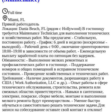
Full time
Miami, FL
Прямой работодатель
Локация: Dania Beach, FL (рядом с Hollywood) В гостиницу
требуется Maintenance Technician для выполнения технических
и хозяйственных работ. Мы предлагаем: - Стабильную,
постоянную работу. - График: 6 дней в неделю (воскресенье -
выходной). - Рабочий день с 9:00 , окончание ориентировочно
18:00–19:00 в зависимости от объема работ. - Еженедельную
выплату заработной платы по пятницам без задержек.
Обязанности: - Выполнение мелких ремонтных и
профилактических работ в гостинице. - Поддержание
номеров и общих помещений в исправном техническом
состоянии. - Проведение хозяйственных и технических работ.
Требования: - Наличие документов, разрешающих работу в
США ( Work Authorization, LLC и др.). - Опыт работы в сфере
технического обслуживания, строительства, ремонта или
смежных областях приветствуется. - Навыки в сантехнике,
электрике, покраске, сборке мебели, монтаже и выполнении
мелкого ремонта будут преимуществом. - Умение быстро
обучаться и самостоятельно решать технические задачи.Для
записи на собеседование оставьте свой контакт в отклике!