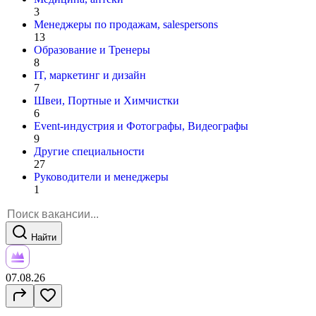
3
Менеджеры по продажам, salespersons
13
Образование и Тренеры
8
IT, маркетинг и дизайн
7
Швеи, Портные и Химчистки
6
Event-индустрия и Фотографы, Видеографы
9
Другие специальности
27
Руководители и менеджеры
1
Найти
07.08.26