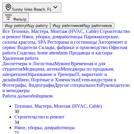
Sunny Isles Beach, FL
Фильтр
Ищу работу
Ищу работу
Ищу работников
Ищу работников
Все
Техники, Мастера, Монтаж (HVAC, Cable)
Строительство
и ремонт
Няни, уборка, домработницы
Парикмахерские,
салоны красоты, SPA
Рестораны и гостиницы
Авторемонт и
cервис
Водители
Склады, фабрики и производство
Офисная
работа
Сиделки, home attendants
Продавцы и кассиры
Удаленная работа
Диспетчеры и Логистика
Мувинг
Временная и для
студентов
Медицина, аптеки
Менеджеры по продажам,
salespersons
Образование и Тренеры
IT, маркетинг и
дизайн
Швеи, Портные и Химчистки
Event-индустрия и
Фотографы, Видеографы
Другие специальности
Руководители
и менеджеры
Работа дальнобойщиком
Техники, Мастера, Монтаж (HVAC, Cable)
30
Строительство и ремонт
34
Няни, уборка, домработницы
71