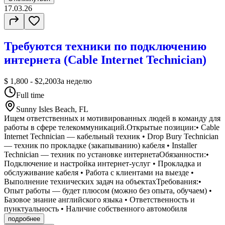
17.03.26
Требуются техники по подключению
интернета (Cable Internet Technician)
$ 1,800 - $2,200
За неделю
Full time
Sunny Isles Beach, FL
Ищем ответственных и мотивированных людей в команду для
работы в сфере телекоммуникаций.Открытые позиции:• Cable
Internet Technician — кабельный техник • Drop Bury Technician
— техник по прокладке (закапыванию) кабеля • Installer
Technician — техник по установке интернетаОбязанности:•
Подключение и настройка интернет-услуг • Прокладка и
обслуживание кабеля • Работа с клиентами на выезде •
Выполнение технических задач на объектахТребования:•
Опыт работы — будет плюсом (можно без опыта, обучаем) •
Базовое знание английского языка • Ответственность и
пунктуальность • Наличие собственного автомобиля
подробнее