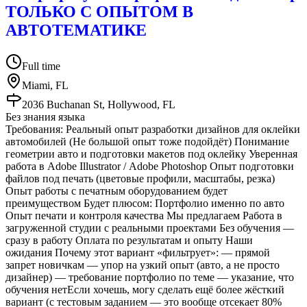
ТОЛЬКО С ОПЫТОМ В
АВТОТЕМАТИКЕ
Full time
Miami, FL
2036 Buchanan St, Hollywood, FL
Без знания языка
Требования: Реальный опыт разработки дизайнов для оклейки
автомобилей (Не большой опыт тоже подойдёт) Понимание
геометрии авто и подготовки макетов под оклейку Уверенная
работа в Adobe Illustrator / Adobe Photoshop Опыт подготовки
файлов под печать (цветовые профили, масштабы, резка)
Опыт работы с печатным оборудованием будет
преимуществом Будет плюсом: Портфолио именно по авто
Опыт печати и контроля качества Мы предлагаем Работа в
загруженной студии с реальными проектами Без обучения —
сразу в работу Оплата по результатам и опыту Наши
ожидания Почему этот вариант «фильтрует»: — прямой
запрет новичкам — упор на узкий опыт (авто, а не просто
дизайнер) — требование портфолио по теме — указание, что
обучения нетЕсли хочешь, могу сделать ещё более жёсткий
вариант (с тестовым заданием — это вообще отсекает 80%